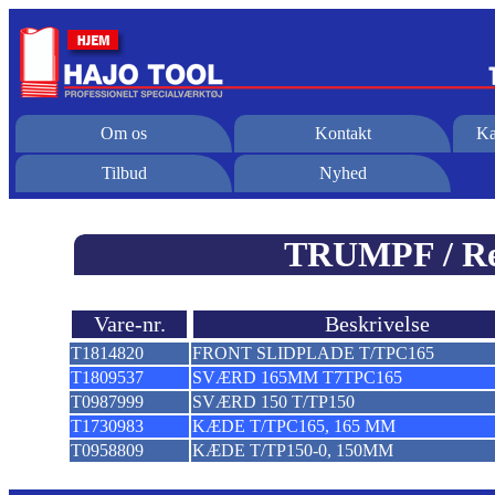
Om os
Kontakt
Ka
Tilbud
Nyhed
TRUMPF / Res
Vare-nr.
Beskrivelse
T1814820
FRONT SLIDPLADE T/TPC165
T1809537
SVÆRD 165MM T7TPC165
T0987999
SVÆRD 150 T/TP150
T1730983
KÆDE T/TPC165, 165 MM
T0958809
KÆDE T/TP150-0, 150MM