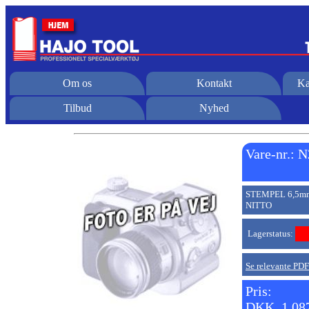
Om os
Kontakt
Ka
Tilbud
Nyhed
Vare-nr.:
STEMPEL 6,5mm
NITTO
Lagerstatus:
Se relevante PDF-
Pris:
DKK. 1.08