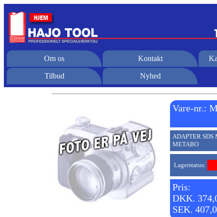
Om os
Kontakt
Ka
Tilbud
Nyhed
Vare-nr.:
ADAPTER SDS 
METABO
Lagerstatus:
Pris:
DKK. 374,
SEK. 407,