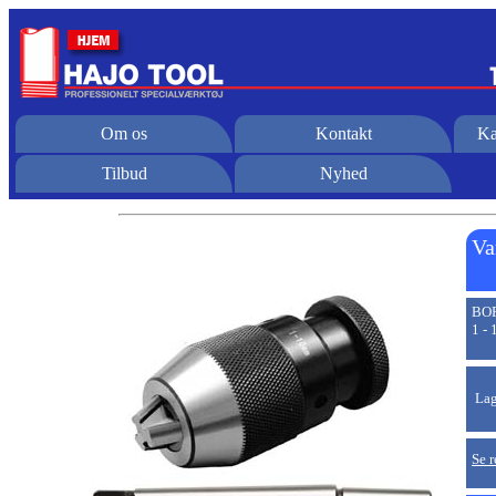
Om os
Kontakt
Ka
Tilbud
Nyhed
Va
BO
1 -
Lag
Se r